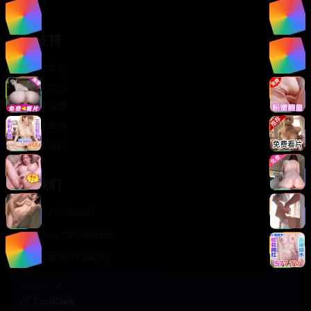
轻松喜剧
服务支持
客服中心
帮助中心
使用指南
版权声明
关于我们
联系我们
400-888-8888
support@Cookseo
在线客服 7×24小时
商务合作✈️
Cookseo