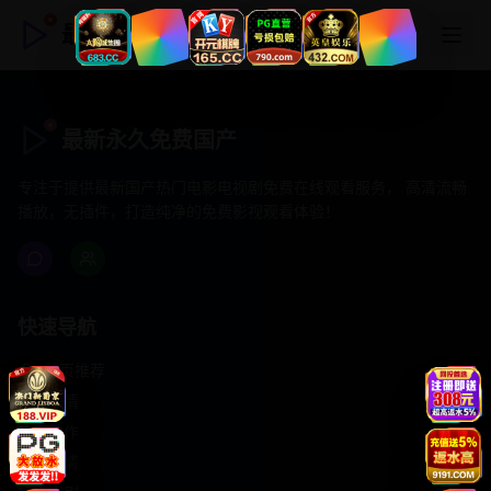
最新永久免费国产
最新永久免费国产
专注于提供最新国产热门电影电视剧免费在线观看服务， 高清流畅
播放，无插件，打造纯净的免费影视观看体验！
快速导航
首页推荐
精选剧情
热门动作
浪漫爱情